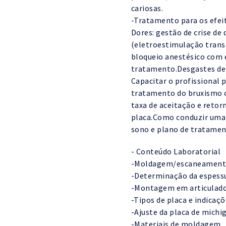
cariosas.
-Tratamento para os efeit
Dores: gestão de crise d
(eletroestimulação transc
bloqueio anestésico com 
tratamento.Desgastes den
Capacitar o profissional p
tratamento do bruxismo c
taxa de aceitação e retor
placa.Como conduzir uma a
sono e plano de tratamen
- Conteúdo Laboratorial
-Moldagem/escaneamento
-Determinação da espessu
-Montagem em articulador
-Tipos de placa e indicaçõ
-Ajuste da placa de michig
-Materiais de moldagem.