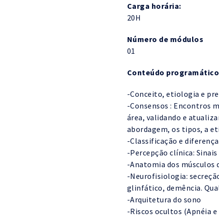
Carga horária:
20H
Número de módulos
01
Conteúdo programático
-Conceito, etiologia e pre
-Consensos : Encontros mu
área, validando e atualiza
abordagem, os tipos, a et
-Classificação e diferenç
-Percepção clínica: Sinais
-Anatomia dos músculos da
-Neurofisiologia: secreçã
glinfático, demência. Qua
-Arquitetura do sono
-Riscos ocultos (Apnéia e