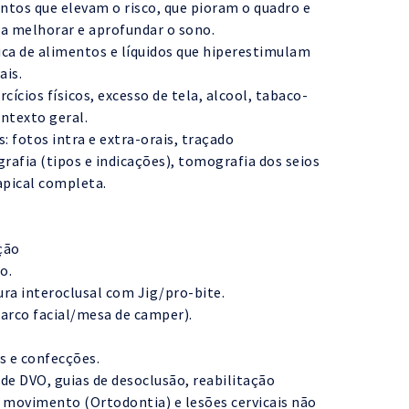
tos que elevam o risco, que pioram o quadro e
a melhorar e aprofundar o sono.
ica de alimentos e líquidos que hiperestimulam
ais.
ercícios físicos, excesso de tela, alcool, tabaco-
ntexto geral.
fotos intra e extra-orais, traçado
rafia (tipos e indicações), tomografia dos seios
iapical completa.
ção
o.
ra interoclusal com Jig/pro-bite.
rco facial/mesa de camper).
is e confecções.
de DVO, guias de desoclusão, reabilitação
e movimento (Ortodontia) e lesões cervicais não