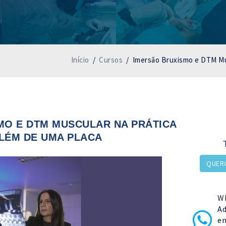
Início
/
Cursos
/
Imersão Bruxismo e DTM Mus
MO E DTM MUSCULAR NA PRÁTICA
ALÉM DE UMA PLACA
QUERO
W
Ad
em