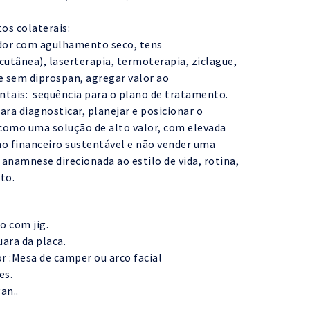
os colaterais:
e dor com agulhamento seco, tens
utânea), laserterapia, termoterapia, ziclague,
e sem diprospan, agregar valor ao
tais: sequência para o plano de tratamento.
ara diagnosticar, planejar e posicionar o
omo uma solução de alto valor, com elevada
no financeiro sustentável e não vender uma
namnese direcionada ao estilo de vida, rotina,
to.
 com jig.
ara da placa.
 :Mesa de camper ou arco facial
es.
an..