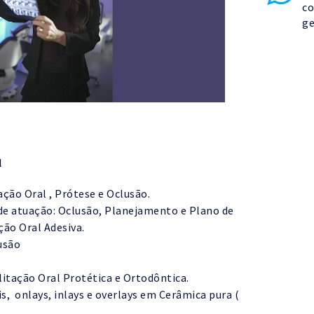
co
ge
l
ação Oral , Prótese e Oclusão.
 de atuação: Oclusão, Planejamento e Plano de
ão Oral Adesiva.
lusão
litação Oral Protética e Ortodôntica.
s, onlays, inlays e overlays em Cerâmica pura (