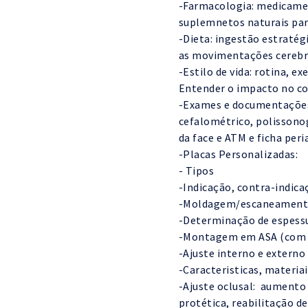
-Farmacologia: medicamen
suplemnetos naturais par
-Dieta: ingestão estratég
as movimentações cerebr
-Estilo de vida: rotina, ex
Entender o impacto no co
-Exames e documentações: 
cefalométrico, polissonog
da face e ATM e ficha per
-Placas Personalizadas:
- Tipos
-Indicação, contra-indica
-Moldagem/escaneament
-Determinação de espessu
-Montagem em ASA (com a
-Ajuste interno e externo
-Caracteristicas, materia
-Ajuste oclusal: aumento 
protética, reabilitação d