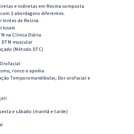
diretas e indiretas em Resina composta
, com 3 abordagens diferentes.
 lentes de Resina
clusais
M na Clínica Diária
m DTM muscular
ançado (Método DTC)
a
Orofacial
smo, ronco e apnéia
nção Temporomandibular, Dor orofacial e
gell
 sexta e sábado (manhã e tarde)
al